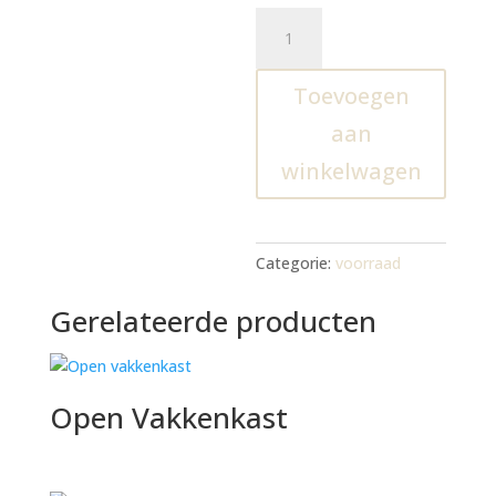
Vintage
commode
in
Toevoegen
grondverf
aantal
aan
winkelwagen
Categorie:
voorraad
Gerelateerde producten
Open Vakkenkast