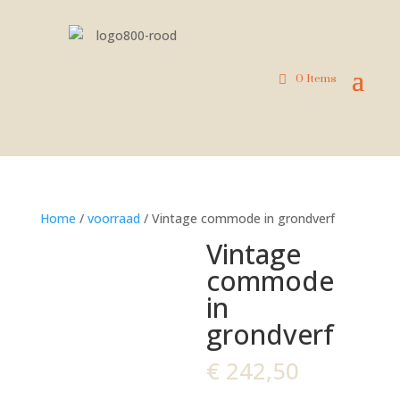
0 Items
Home
/
voorraad
/ Vintage commode in grondverf
Vintage
commode
in
grondverf
€
242,50