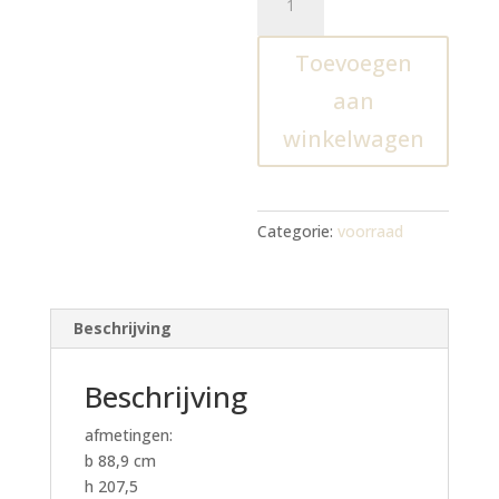
kast
met
Toevoegen
lades
en
aan
deuren
winkelwagen
aantal
Categorie:
voorraad
Beschrijving
Beschrijving
afmetingen:
b 88,9 cm
h 207,5