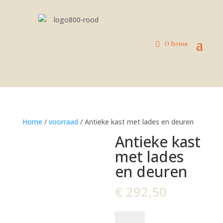
0 Items
Home
/
voorraad
/ Antieke kast met lades en deuren
Antieke kast
met lades
en deuren
€
292,50
Antieke