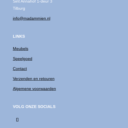
Sint Annahof 1-deur 3
Tilburg
info@madammien.nl
LINKS
Meubels
Speelgoed
Contact
Verzenden en retouren
Algemene voorwaarden
VOLG ONZE SOCIALS