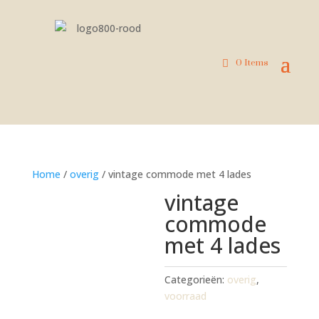
0 Items
Home
/
overig
/ vintage commode met 4 lades
vintage
commode
met 4 lades
Categorieën:
overig
,
voorraad