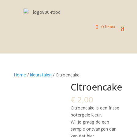
0 Items
Home
/
kleurstalen
/ Citroencake
Citroencake
€
2,00
Citroencake is een frisse
botergele kleur.
Wil je graag de een
sample ontvangen dan
kan dat hier.