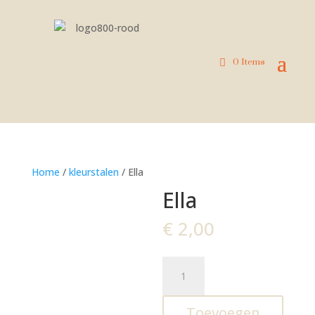
0 Items
Home
/
kleurstalen
/ Ella
Ella
€
2,00
Ella
aantal
Toevoegen