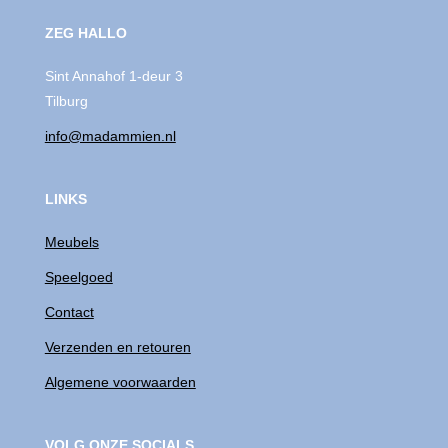
ZEG HALLO
Sint Annahof 1-deur 3
Tilburg
info@madammien.nl
LINKS
Meubels
Speelgoed
Contact
Verzenden en retouren
Algemene voorwaarden
VOLG ONZE SOCIALS