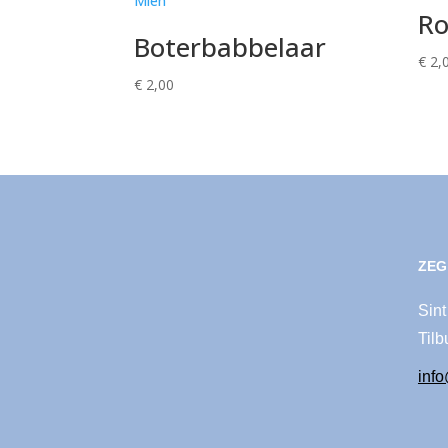
Ro
Boterbabbelaar
€
2,
€
2,00
ZEG
Sint
Tilb
inf