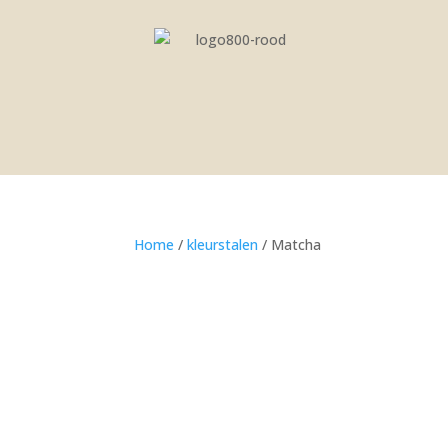
Home
/
kleurstalen
/ Matcha