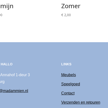
mijn
Zomer
00
€
2,00
 HALLO
LINKS
 Annahof 1-deur 3
Meubels
urg
Speelgoed
o@madammien.nl
Contact
Verzenden en retouren