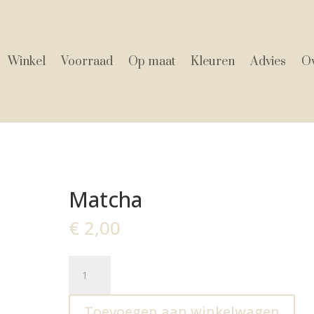
Winkel
Voorraad
Op maat
Kleuren
Advies
Ov
Matcha
€
2,00
Matcha
aantal
Toevoegen aan winkelwagen