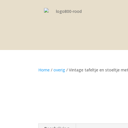
Home
/
overig
/ Vintage tafeltje en stoeltje me