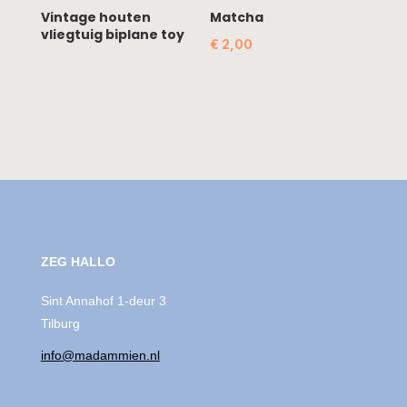
Vintage houten
Matcha
vliegtuig biplane toy
€
2,00
ZEG HALLO
Sint Annahof 1-deur 3
Tilburg
info@madammien.nl