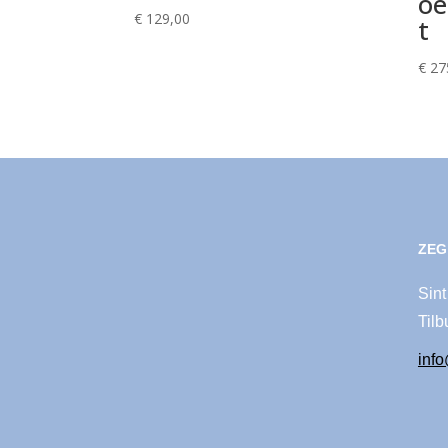
oe
€
129,00
t
€
27
ZEG
Sint
Tilb
inf