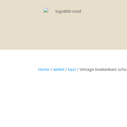
Home
/
winkel
/
kast
/ Vintage boekenkast sch