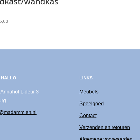
dkast/wandkas
5,00
 HALLO
LINKS
 Annahof 1-deur 3
Meubels
urg
Speelgoed
o@madammien.nl
Contact
Verzenden en retouren
Algemene voorwaarden