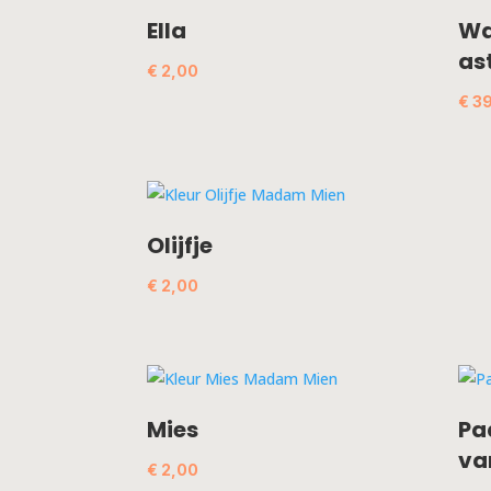
Ella
Wa
as
€
2,00
€
39
Olijfje
€
2,00
Mies
Pa
va
€
2,00