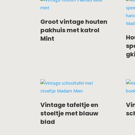
Groot vintage houten
pakhuis met katrol
Ho
Mint
sp
gk
Vintage tafeltje en
Vi
stoeltje met blauw
sc
blad