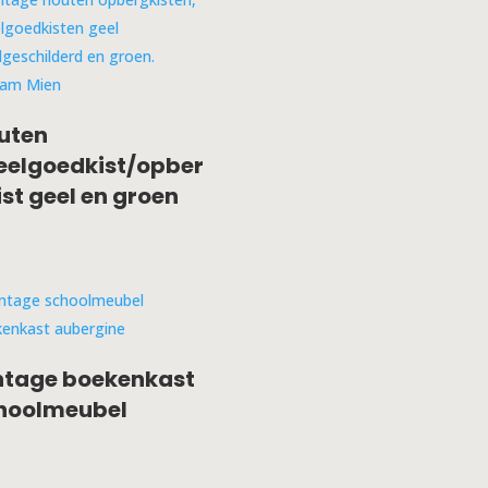
uten
eelgoedkist/opber
ist geel en groen
ntage boekenkast
hoolmeubel