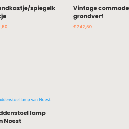
ndkastje/spiegelk
Vintage commode 
tje
grondverf
,50
€
242,50
ddenstoel lamp
n Noest