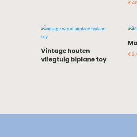
€
49
Ma
Vintage houten
€
2,
vliegtuig biplane toy