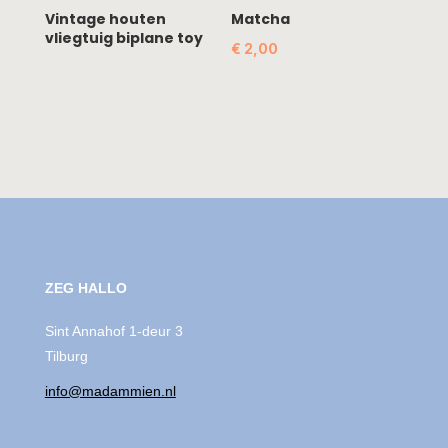
Vintage houten
Matcha
vliegtuig biplane toy
€
2,00
ZEG HALLO
Sint Annahof 1-deur 3
Tilburg
info@madammien.nl