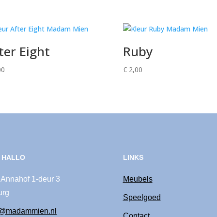
ter Eight
Ruby
00
€
2,00
 HALLO
LINKS
 Annahof 1-deur 3
Meubels
urg
Speelgoed
o@madammien.nl
Contact