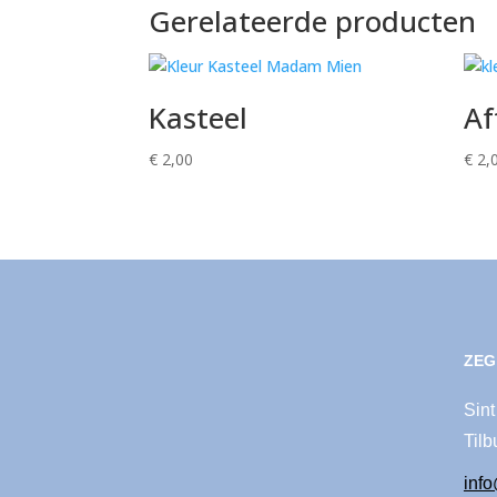
Gerelateerde producten
Kasteel
Af
€
2,00
€
2,
ZEG
Sint
Tilb
inf