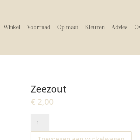
Winkel
Voorraad
Op maat
Kleuren
Advies
Ov
Zeezout
€
2,00
Zeezout
aantal
Toevoegen aan winkelwagen